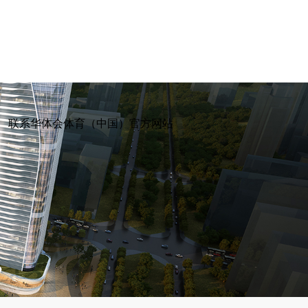
联系华体会体育（中国）官方网站