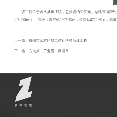
该工程位于吉水县枫江镇，总投资约30亿元，总建筑面积约97599.23
厂64000㎡）、猪场（洗消站1907.43㎡，公猪站8712.60㎡，隔
上一篇：
杭州市余杭区华二信达学校新建工程
下一篇：
方太第二工业园二期项目