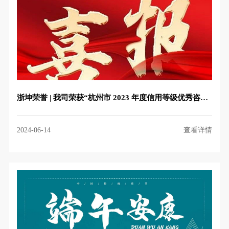
浙坤荣誉 | 我司荣获“杭州市 2023 年度信用等级优秀咨询监理企业”
2024-06-14
查看详情