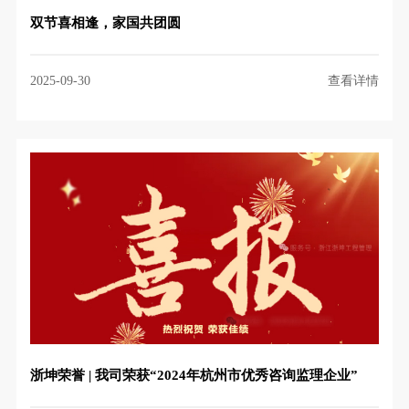
招标代理
加盟合作
双节喜相逢，家国共团圆
全过程工程咨询
2025-09-30
查看详情
浙坤荣誉 | 我司荣获“2024年杭州市优秀咨询监理企业”