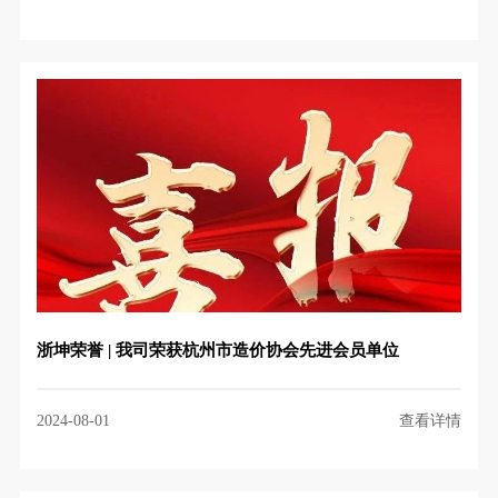
浙坤荣誉 | 我司荣获杭州市造价协会先进会员单位
2024-08-01
查看详情