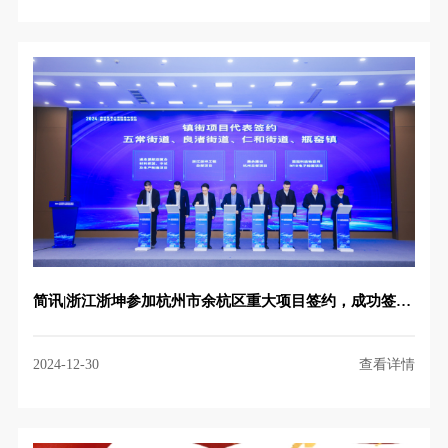
简讯|浙江浙坤参加杭州市余杭区重大项目签约，成功签约良渚街道总部项目
2024-12-30
查看详情