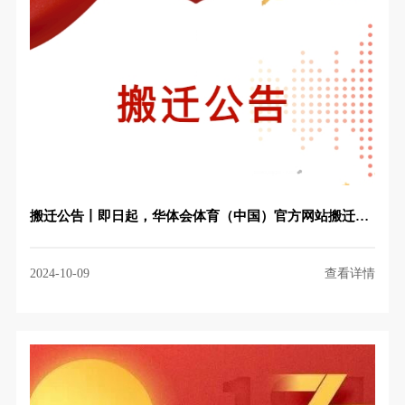
搬迁公告丨即日起，华体会体育（中国）官方网站搬迁至杭州市余杭区起梦跨境创业园1幢1518-1520号
2024-10-09
查看详情