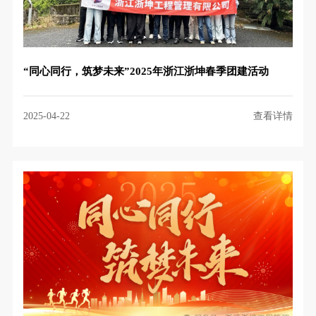
“同心同行，筑梦未来”2025年浙江浙坤春季团建活动
2025-04-22
查看详情