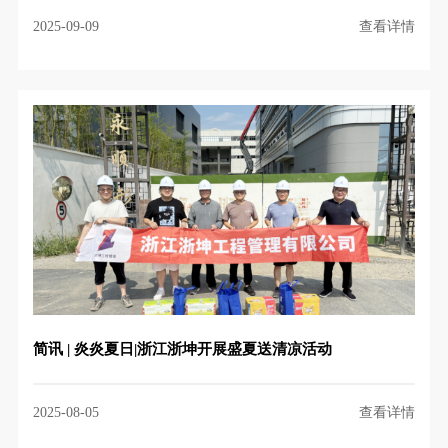
2025-09-09
查看详情
简讯 | 炎炎夏日|浙江浙坤开展盛夏送清凉活动
2025-08-05
查看详情