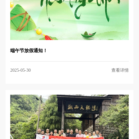
端午节放假通知！
2025-05-30
查看详情