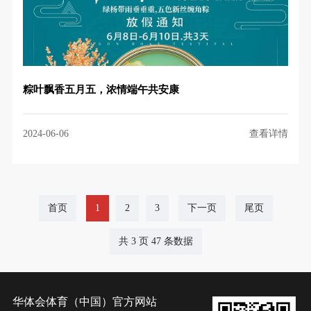
粽叶飘香五月五，浓情端午共安康
2024-06-06
查看详情
首页
1
2
3
下一页
尾页
共 3 页 47 条数据
华体会体育（中国）官方网站