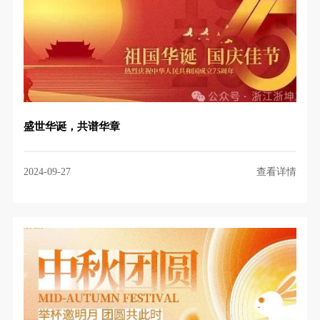
盛世华诞，共谱华章
2024-09-27
查看详情